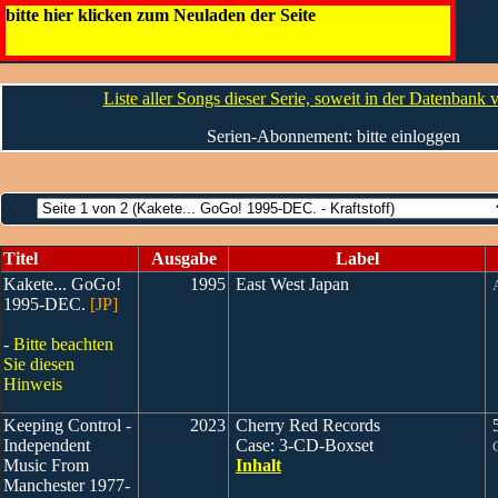
K (Diverse)
bitte hier klicken zum Neuladen der Seite
Die CDs
Liste aller Songs dieser Serie, soweit in der Datenbank
Serien-Abonnement: bitte einloggen
Titel
Ausgabe
Label
Kakete... GoGo!
1995
East West Japan
1995-DEC.
[JP]
-
Bitte beachten
Sie diesen
Hinweis
Keeping Control -
2023
Cherry Red Records
5
Independent
Case: 3-CD-Boxset
Music From
Inhalt
Manchester 1977-