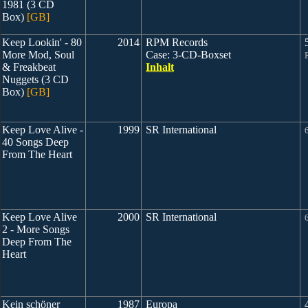
1981 (3 CD
Box)
[GB]
Keep Lookin' - 80
2014
RPM Records
5
More Mod, Soul
Case: 3-CD-Boxset
& Freakbeat
Inhalt
Nuggets (3 CD
Box)
[GB]
Keep Love Alive -
1999
SR International
40 Songs Deep
From The Heart
Keep Love Alive
2000
SR International
2 - More Songs
Deep From The
Heart
Kein schöner
1987
Europa
4