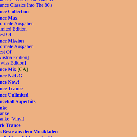
ance Classics Into The 80's
nce Collection
nce Max
ormale Ausgaben
imited Edition
est Of
nce Mission
ormale Ausgaben
est Of
ustria Edition]
Swiss Edition]
nce Mix
[CA]
nce N-R-G
nce Now!
nce Trance
nce Unlimited
ncehall Superhits
nke
anke
anke [Vinyl]
rk Trance
s Beste aus dem Musikladen