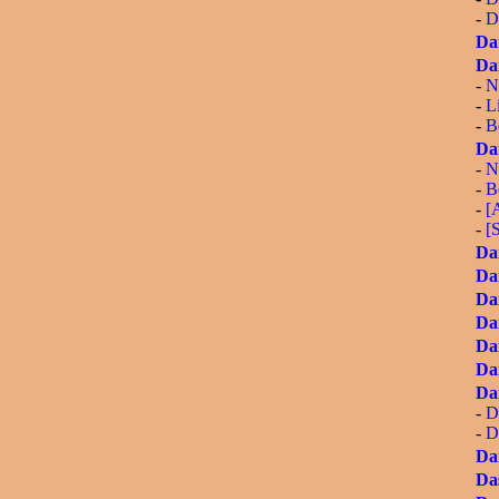
-
D
Da
Da
-
N
-
L
-
B
Da
-
N
-
B
-
[A
-
[
Da
Da
Da
Da
Da
Da
Da
-
D
-
D
Da
Da