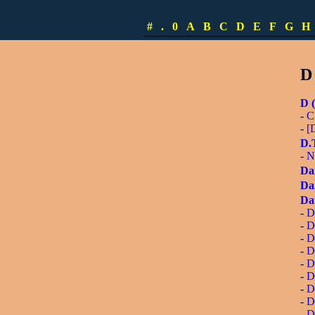
-
S
-
[
#
.
0
A
B
C
D
E
F
G
H
Cu
D
D (
-
C
-
[
D.
-
N
Da
Da
Dan
-
D
-
D
-
D
-
D
-
D
-
D
-
D
-
D
-
D