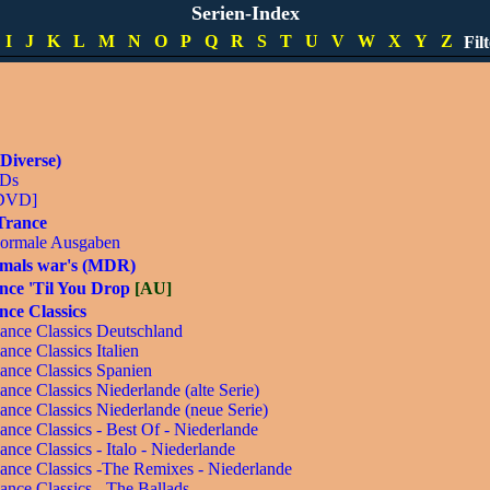
pecials
Serien-Index
DVD]
I
J
K
L
M
N
O
P
Q
R
S
T
U
V
W
X
Y
Z
Fil
lture Dance
Diverse)
Ds
DVD]
Trance
ormale Ausgaben
mals war's (MDR)
nce 'Til You Drop
[AU]
ce Classics
ance Classics Deutschland
ance Classics Italien
ance Classics Spanien
ance Classics Niederlande (alte Serie)
ance Classics Niederlande (neue Serie)
ance Classics - Best Of - Niederlande
ance Classics - Italo - Niederlande
ance Classics -The Remixes - Niederlande
ance Classics - The Ballads